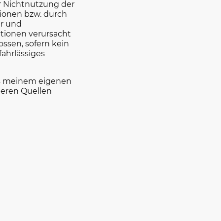
r Nichtnutzung der
ionen bzw. durch
er und
ationen verursacht
ssen, sofern kein
fahrlässiges
s meinem eigenen
deren Quellen