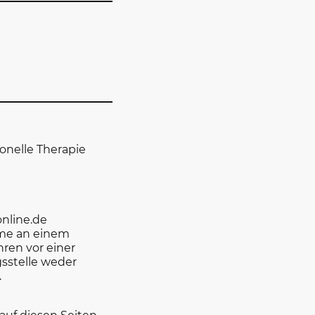
nelle Therapie
online.de
hme an einem
hren vor einer
sstelle weder
.