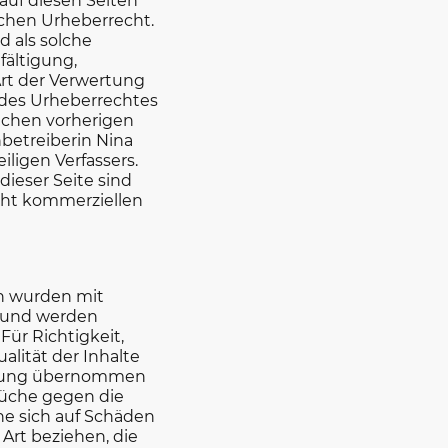
auf diesen Seiten
chen Urheberrecht.
d als solche
fältigung,
rt der Verwertung
 des Urheberrechtes
ichen vorherigen
betreiberin Nina
ligen Verfassers.
ieser Seite sind
icht kommerziellen
en wurden mit
lt und werden
 Für Richtigkeit,
alität der Inhalte
ftung übernommen
üche gegen die
he sich auf Schäden
 Art beziehen, die